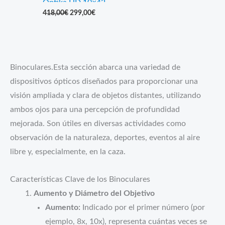
Optika HD 10×42
El
El
418,00
€
299,00
€
Binoculares
precio
precio
original
actual
era:
es:
418,00€.
299,00€.
Binoculares.Esta sección abarca una variedad de
dispositivos ópticos diseñados para proporcionar una
visión ampliada y clara de objetos distantes, utilizando
ambos ojos para una percepción de profundidad
mejorada. Son útiles en diversas actividades como
observación de la naturaleza, deportes, eventos al aire
libre y, especialmente, en la caza.
Características Clave de los Binoculares
Aumento y Diámetro del Objetivo
Aumento:
Indicado por el primer número (por
ejemplo, 8x, 10x), representa cuántas veces se