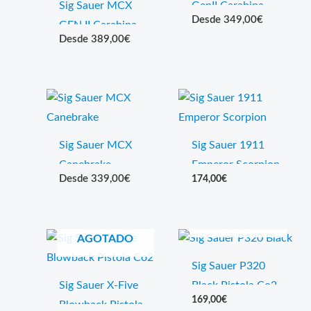
Sig Sauer MCX
GenII Carabina
349,00
€
GEN II Carabina
Co2 Pack
389,00
€
Co2 Pack
Sig Sauer MCX
Sig Sauer 1911
Canebrake
Emperor Scorpion
339,00
€
174,00
€
Carabina Co2
Blowback Pistola
Pack
Co2
AGOTADO
AGOTADO
Sig Sauer P320
Sig Sauer X-Five
Black Pistola Co2
169,00
€
Blowback Pistola
Pack