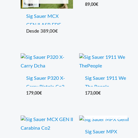
89,00
€
Reflex M17/M18
Sig Sauer MCX
GEN II ASP FDE
389,00
€
Carabina Co2
Pack
Sig Sauer P320 X-
Sig Sauer 1911 We
Carry Pistola Co2
The People
179,00
€
173,00
€
Pack
Blowback Pistola
Co2 Pack
AGOTADO
Sig Sauer MPX