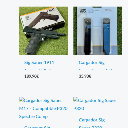
Sig Sauer 1911
Cargador Sig
Tacops Full Size
Sauer Compatible
189,90
€
35,90
€
Blowback Pistola
P320 / M17
Co2
Cargador Sig