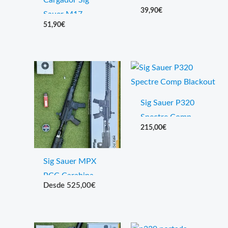
Cargador Sig
Sauer P320
39,90
€
Sauer M17 –
51,90
€
Compatible P320
Spectre Comp
Sig Sauer P320
Spectre Comp
215,00
€
Blackout
Sig Sauer MPX
PCC Carabina
525,00
€
PCP