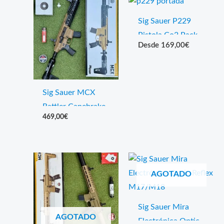
Sig Sauer P229
Pistola Co2 Pack
169,00
€
Sig Sauer MCX
Rattler Canebrake
469,00
€
PCP
AGOTADO
Sig Sauer Mira
AGOTADO
Electrónica Optic