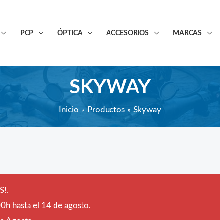
PCP
ÓPTICA
ACCESORIOS
MARCAS
SKYWAY
Inicio
Productos
Skyway
!.
0h hasta el 14 de agosto.