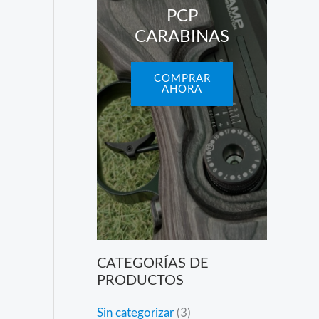
PCP
CARABINAS
COMPRAR
AHORA
CATEGORÍAS DE
PRODUCTOS
3
Sin categorizar
3