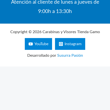
Atención al cliente de lunes a jueves de
9:00h a 13:30h
Copyright © 2026 Carabinas y Visores Tienda Gamo
YouTube
Instagram
Desarrollado por
Susurra Pasión
Búsqueda
de
productos
AVISO LEGAL
POLÍTICA DE PRIVACIDAD
CONFIGURACIÓN DE COOKIES
TÉRMINOS Y CONDICIONES