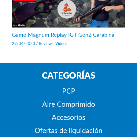
Gamo Magnum Replay IGT Gen2 Carabina
27/04/2023
/
Reviews
,
Videos
CATEGORÍAS
PCP
Aire Comprimido
Accesorios
Ofertas de liquidación