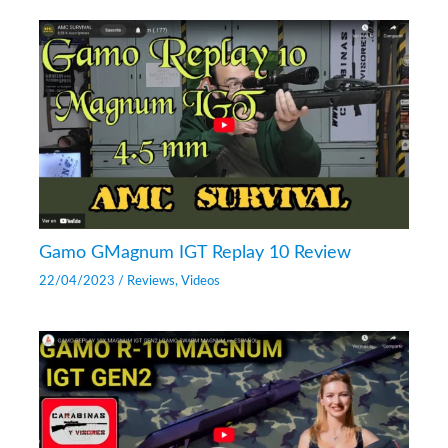
Gamo GMagnum IGT Replay 10 Review
22/04/2023
/
Reviews
,
Videos