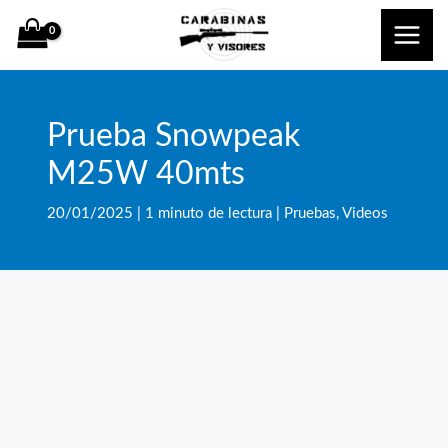
Ir
al
contenido
Prueba Snowpeak
M25W 40mts
20/01/2025
|
1 minuto de lectura
|
Pruebas
,
Videos
Bus