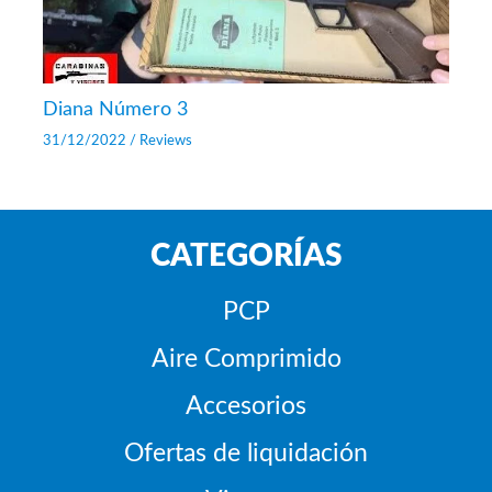
Diana Número 3
31/12/2022
/
Reviews
CATEGORÍAS
PCP
Aire Comprimido
Accesorios
Ofertas de liquidación