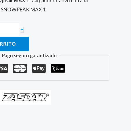
owpeak MAX 1
. Cargador rotativo con alta
ina SNOWPEAK MAX 1
+
ARRITO
Pago seguro garantizado