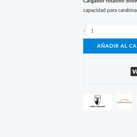
Cargador rotativo Sn
capacidad para carab
Cargador
-
rotativo
AÑADIR AL C
Snowpeak
MAX
1
(6,35mm)
cantidad