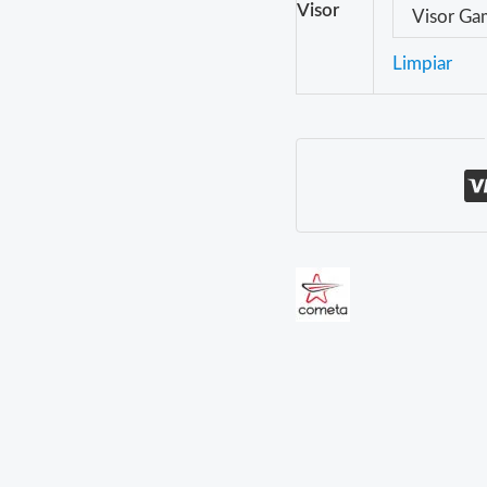
Visor
Visor G
Limpiar