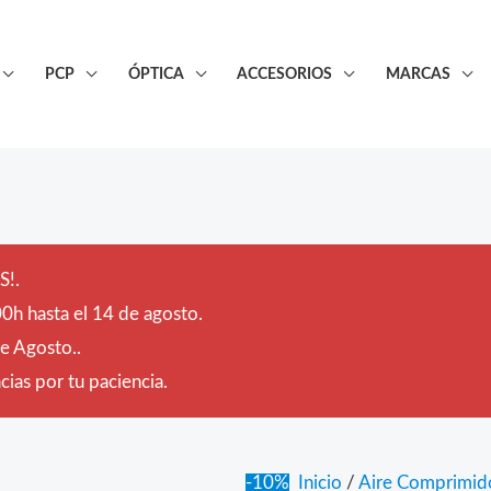
PCP
ÓPTICA
ACCESORIOS
MARCAS
!.
0h hasta el 14 de agosto.
de Agosto..
ias por tu paciencia.
-10%
Inicio
/
Aire Comprimid