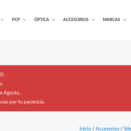
PCP
ÓPTICA
ACCESORIOS
MARCAS
!.
o.
de Agosto..
ias por tu paciencia.
Inicio
/
Accesorios
/
Sil