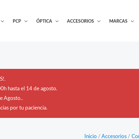
PCP
ÓPTICA
ACCESORIOS
MARCAS
!.
0h hasta el 14 de agosto.
de Agosto..
ias por tu paciencia.
Inicio
/
Accesorios
/
Co