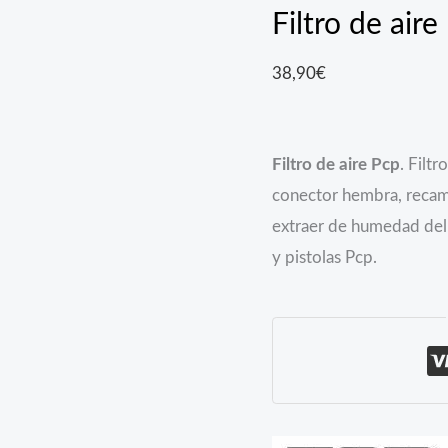
Filtro de aire
38,90
€
Filtro de aire Pcp
. Filt
conector hembra, recam
extraer de humedad del a
y pistolas Pcp.