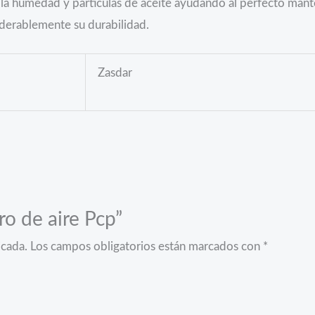
a la humedad y partículas de aceite ayudando al perfecto man
iderablemente su durabilidad.
Zasdar
ro de aire Pcp”
icada.
Los campos obligatorios están marcados con
*