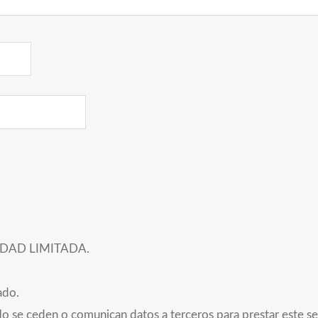
EDAD LIMITADA.
ado.
o se ceden o comunican datos a terceros para prestar este serv