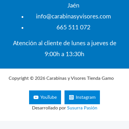
Jaén
info@carabinasyvisores.com
665 511 072
Atención al cliente de lunes a jueves de
9:00h a 13:30h
Copyright © 2026 Carabinas y Visores Tienda Gamo
YouTube
Instagram
Desarrollado por
Susurra Pasión
Búsqueda
de