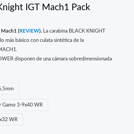
Knight IGT Mach1 Pack
 Mach1 (
REVIEW
).
La carabina BLACK KNIGHT
más básico con culata sintética de la
MACH1.
OWER disponen de una cámara sobredimensionada
5,5mm
or Gamo 3-9x40 WR
4x32 WR