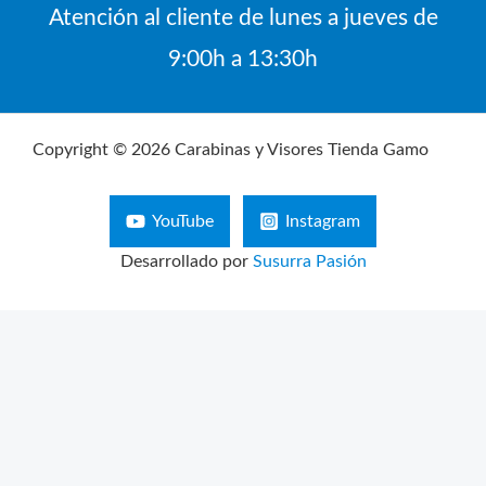
Atención al cliente de lunes a jueves de
9:00h a 13:30h
Copyright © 2026 Carabinas y Visores Tienda Gamo
YouTube
Instagram
Desarrollado por
Susurra Pasión
Búsqueda
de
productos
Aviso Legal
Política de Privacidad
Configuración de Cookies
Términos y condiciones