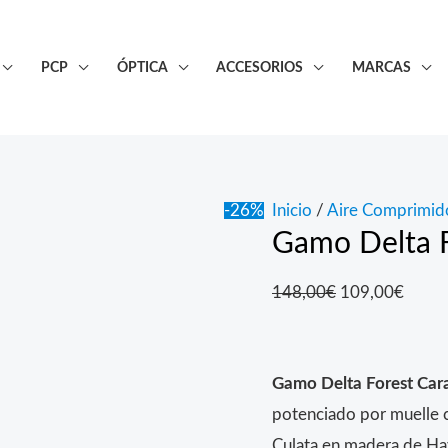
PCP
ÓPTICA
ACCESORIOS
MARCAS
-26%
Inicio
/
Aire Comprimid
Gamo Delta F
El
El
148,00
€
109,00
€
precio
preci
original
actual
Gamo Delta Forest Cara
era:
es:
potenciado por muelle co
148,00€.
109,0
Culata en madera de Ha