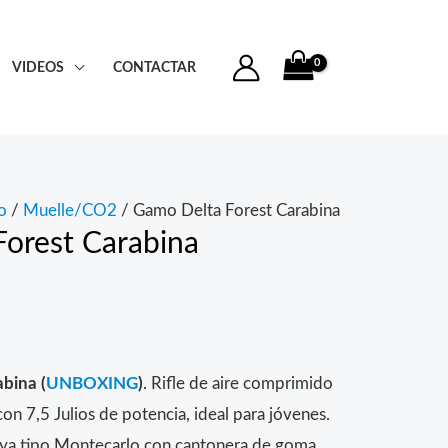
VIDEOS
CONTACTAR
o
/
Muelle/CO2
/ Gamo Delta Forest Carabina
orest Carabina
o
bina (
UNBOXING
)
. Rifle de aire comprimido
n 7,5 Julios de potencia, ideal para jóvenes.
0€.
ya tipo Montecarlo con cantonera de goma