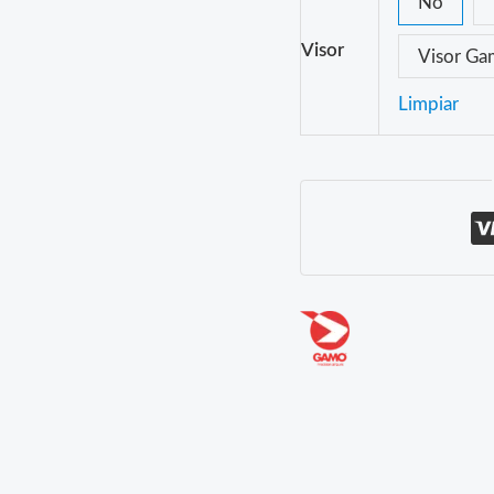
No
Visor
Visor G
Limpiar