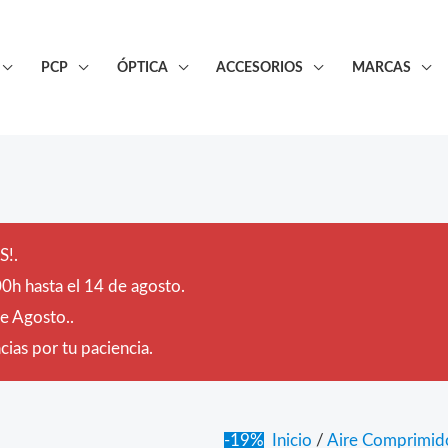
PCP
ÓPTICA
ACCESORIOS
MARCAS
!.
0h hasta el 14 de agosto.
de Agosto..
ias por tu paciencia.
-19%
Inicio
/
Aire Comprimid