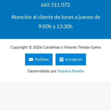
665 511 072
Atención al cliente de lunes a jueves de
9:00h a 13:30h
Copyright © 2026 Carabinas y Visores Tienda Gamo
YouTube
Instagram
Desarrollado por
Susurra Pasión
Búsqueda
de
productos
AVISO LEGAL
POLÍTICA DE PRIVACIDAD
CONFIGURACIÓN DE COOKIES
TÉRMINOS Y CONDICIONES