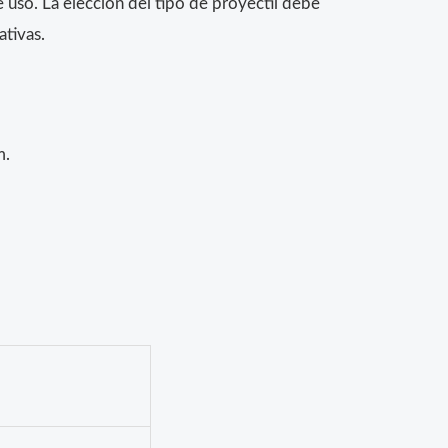
 uso. La elección del tipo de proyectil debe
ativas.
m.