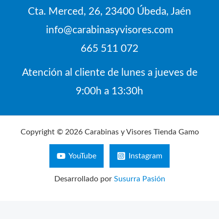
Cta. Merced, 26, 23400 Úbeda, Jaén
info@carabinasyvisores.com
665 511 072
Atención al cliente de lunes a jueves de
9:00h a 13:30h
Copyright © 2026 Carabinas y Visores Tienda Gamo
YouTube
Instagram
Desarrollado por
Susurra Pasión
Búsqueda
de
productos