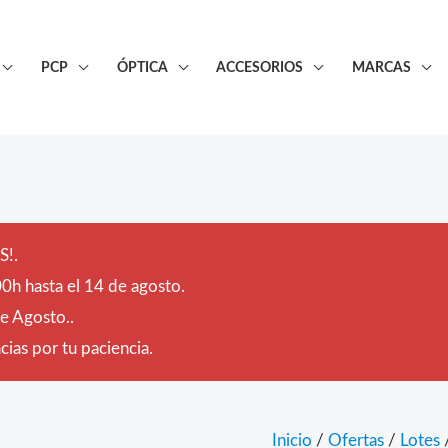
PCP
ÓPTICA
ACCESORIOS
MARCAS
!.
0h hasta el 14 de agosto.
de Agosto..
ias por tu paciencia.
Inicio
/
Ofertas
/
Lotes
/