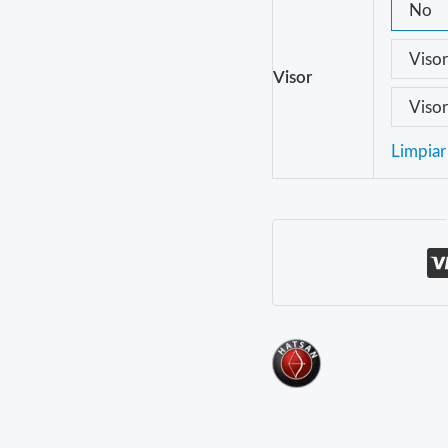
No
Viso
Visor
Viso
Limpiar