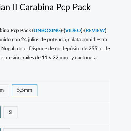
an II Carabina Pcp Pack
abina Pcp Pack (
UNBOXING
)-(
VIDEO
)-(
REVIEW
)
.
mido con 24 julios de potencia, culata ambidiestra
 Nogal turco. Dispone de un depósito de 255cc. de
e presión, railes de 11 y 22 mm. y cantonera
mm
5,5mm
SI