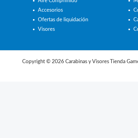
Aire Comprimido
M
Accesorios
C
Ofertas de liquidación
Ca
Visores
C
Copyright © 2026 Carabinas y Visores Tienda Gam
Búsqueda
de
productos
Aviso Legal
Política de Privacidad
Configuración de Cookies
Términos y condiciones