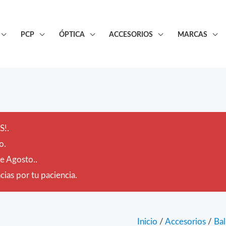
PCP
ÓPTICA
ACCESORIOS
MARCAS
!.
o.
de Agosto..
ias por tu paciencia.
Inicio
/
Accesorios
/
Bal