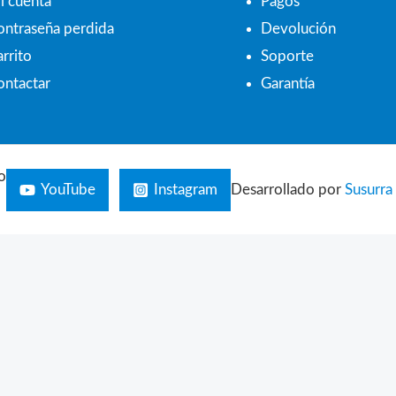
i cuenta
Pagos
ontraseña perdida
Devolución
rrito
Soporte
ontactar
Garantía
o
YouTube
Instagram
Desarrollado por
Susurra