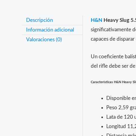
Descripción
H&N
Heavy Slug 5.
significativamente d
Información adicional
capaces de disparar 
Valoraciones (0)
Un coeficiente balís
del rifle debe ser d
Características
H&N Heavy Slu
Disponible en
Peso 2,59 gr
Lata de 120 
Longitud 11,
Distancia má