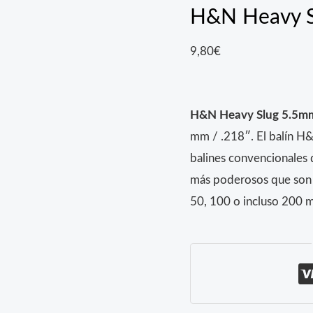
H&N Heavy S
9,80
€
H&N Heavy Slug 5.5mm
mm / .218″. El balín H&
balines convencionales d
más poderosos que son c
50, 100 o incluso 200 m