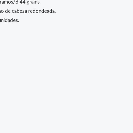
ramos/8,44 grains.
mo de cabeza redondeada.
unidades.