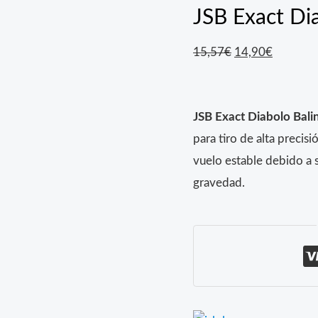
JSB Exact Di
El
El
15,57
€
14,90
€
precio
precio
original
actual
JSB Exact Diabolo Bal
era:
es:
para tiro de alta precis
15,57€.
14,90€.
vuelo estable debido a s
gravedad.