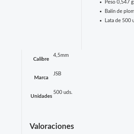
Peso 0,547 g
Balín de plo
Lata de 500 
4,5mm
Calibre
JSB
Marca
500 uds.
Unidades
Valoraciones