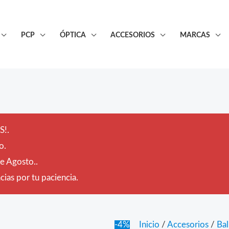
PCP
ÓPTICA
ACCESORIOS
MARCAS
!.
o.
de Agosto..
ias por tu paciencia.
-4%
Inicio
/
Accesorios
/
Bal