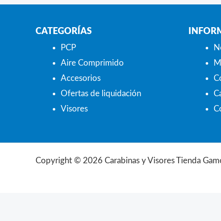
CATEGORÍAS
INFOR
PCP
N
Aire Comprimido
M
Accesorios
C
Ofertas de liquidación
Ca
Visores
C
Copyright © 2026 Carabinas y Visores Tienda Gam
Búsqueda
de
productos
Aviso Legal