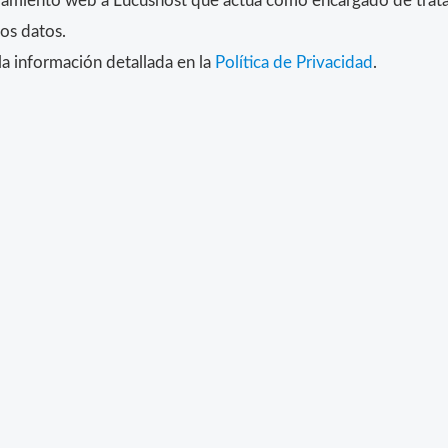
alojamiento web a Lucushost que actúa como encargado de trat
los datos.
a información detallada en la
Política de Privacidad
.