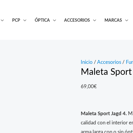
PCP
ÓPTICA
ACCESORIOS
MARCAS
Inicio
/
Accesorios
/
Fu
Maleta Sport
69,00
€
Maleta Sport Jagd 4.
Ma
calidad con el interior
arma larga con o sin ópt