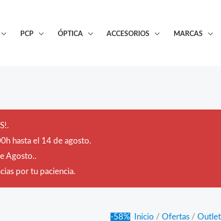
PCP
ÓPTICA
ACCESORIOS
MARCAS
!.
0h hasta el 14 de agosto.
de Agosto..
ias por tu paciencia.
-58%
Inicio
/
Ofertas
/
Outlet