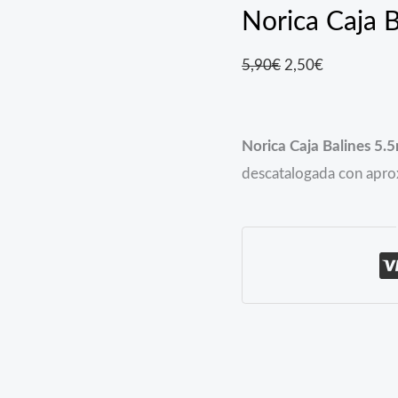
Norica Caja 
El
El
5,90
€
2,50
€
precio
precio
original
actual
Norica Caja Balines 5.
era:
es:
descatalogada con apr
5,90€.
2,50€.