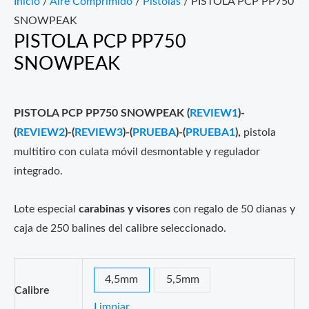
Inicio
/
Aire Comprimido
/
Pistolas
/ PISTOLA PCP PP750
SNOWPEAK
PISTOLA PCP PP750
SNOWPEAK
PISTOLA PCP PP750 SNOWPEAK (
REVIEW1
)-
(
REVIEW2
)-(
REVIEW3
)-(
PRUEBA
)-(
PRUEBA1
),
pistola
multitiro con culata móvil desmontable y regulador
integrado.
Lote especial
carabinas y visores
con regalo de 50 dianas y
caja de 250 balines del calibre seleccionado.
4,5mm
5,5mm
Calibre
Limpiar