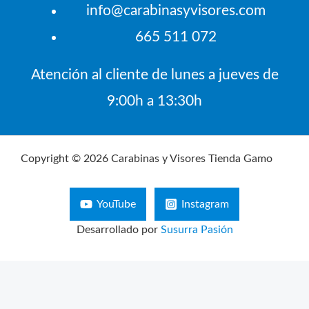
info@carabinasyvisores.com
665 511 072
Atención al cliente de lunes a jueves de
9:00h a 13:30h
Copyright © 2026 Carabinas y Visores Tienda Gamo
YouTube
Instagram
Desarrollado por
Susurra Pasión
Búsqueda
de
productos
Aviso Legal