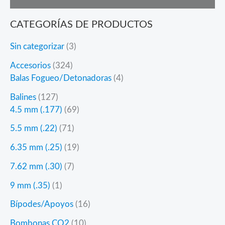
CATEGORÍAS DE PRODUCTOS
3
Sin categorizar
3
p
3
Accesorios
324
r
2
4
Balas Fogueo/Detonadoras
4
o
4
p
d
1
Balines
127
p
r
u
2
6
4.5 mm (.177)
69
r
o
c
7
9
o
d
7
5.5 mm (.22)
71
t
p
p
d
u
1
o
r
r
1
6.35 mm (.25)
19
u
c
p
s
o
o
9
c
t
r
7
7.62 mm (.30)
7
d
d
p
t
o
o
p
u
u
r
1
9 mm (.35)
1
o
s
d
r
c
c
o
p
s
u
o
1
Bípodes/Apoyos
16
t
t
d
r
c
d
6
o
o
u
o
1
Bombonas CO2
10