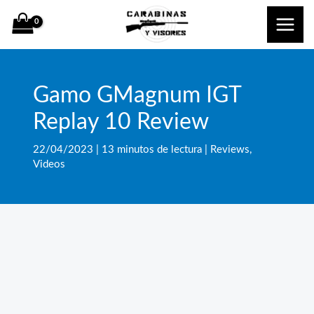
Ir
al
contenido
Gamo GMagnum IGT
Replay 10 Review
22/04/2023
|
13 minutos de lectura
|
Reviews
,
Videos
Bus