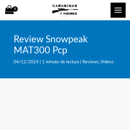
Ir
al
contenido
Review Snowpeak
MAT300 Pcp
04/12/2024
|
1 minuto de lectura
|
Reviews
,
Videos
Bus