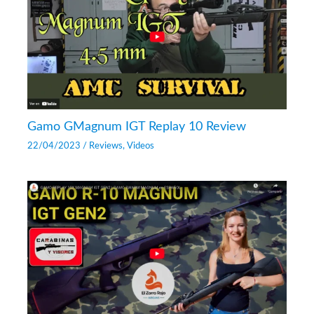
Gamo GMagnum IGT Replay 10 Review
22/04/2023
/
Reviews
,
Videos